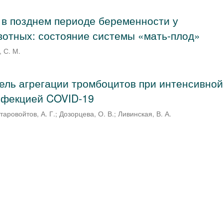
 в позднем периоде беременности у
отных: состояние системы «мать-плод»
 С. М.
ель агрегации тромбоцитов при интенсивно
нфекцией COVID-19
таровойтов, А. Г.
;
Дозорцева, О. В.
;
Ливинская, В. А.