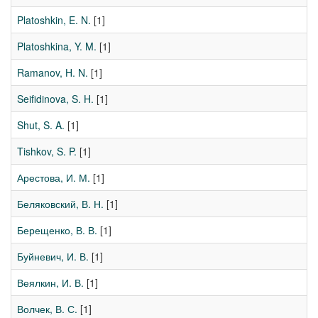
Platoshkin, E. N.
[1]
Platoshkina, Y. M.
[1]
Ramanov, H. N.
[1]
Seifidinova, S. H.
[1]
Shut, S. A.
[1]
Tishkov, S. P.
[1]
Арестова, И. М.
[1]
Беляковский, В. Н.
[1]
Берещенко, В. В.
[1]
Буйневич, И. В.
[1]
Веялкин, И. В.
[1]
Волчек, В. С.
[1]