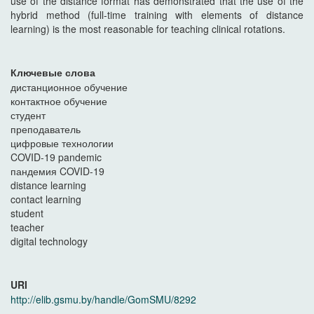
use of the distance format has demonstrated that the use of the
hybrid method (full-time training with elements of distance
learning) is the most reasonable for teaching clinical rotations.
Ключевые слова
дистанционное обучение
контактное обучение
студент
преподаватель
цифровые технологии
COVID-19 pandemic
пандемия COVID-19
distance learning
contact learning
student
teacher
digital technology
URI
http://elib.gsmu.by/handle/GomSMU/8292