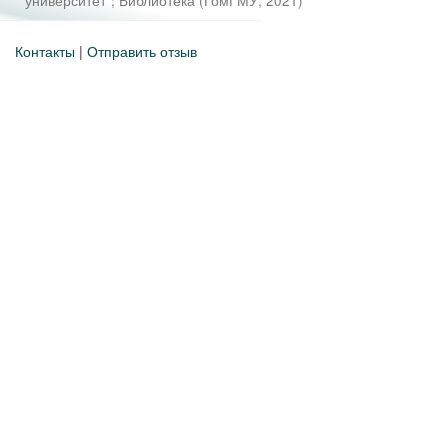
университет"
;
Библиотека
(
ГомГМУ
,
2021
)
Контакты
|
Отправить отзыв