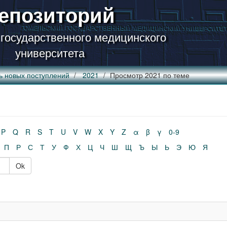
епозиторий
 государственного медицинского
университета
ь новых поступлений
2021
Просмотр 2021 по теме
P
Q
R
S
T
U
V
W
X
Y
Z
α
β
γ
0-9
П
Р
С
Т
У
Ф
Х
Ц
Ч
Ш
Щ
Ъ
Ы
Ь
Э
Ю
Я
Ok