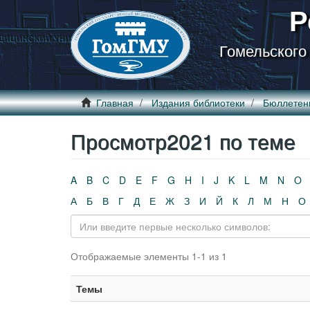
Р
Гомельского
Главная
Издания библиотеки
Бюллетен
Просмотр2021 по теме
A
B
C
D
E
F
G
H
I
J
K
L
M
N
O
А
Б
В
Г
Д
Е
Ж
З
И
Й
К
Л
М
Н
О
Отображаемые элементы 1-1 из 1
Темы