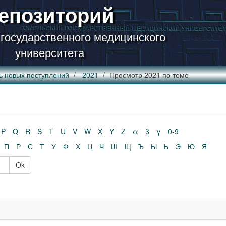
епозиторий
 государственного медицинского
университета
ь новых поступлений
2021
Просмотр 2021 по теме
P
Q
R
S
T
U
V
W
X
Y
Z
α
β
γ
0-9
П
Р
С
Т
У
Ф
Х
Ц
Ч
Ш
Щ
Ъ
Ы
Ь
Э
Ю
Я
Ok