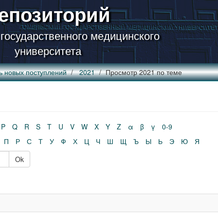
епозиторий
 государственного медицинского
университета
ь новых поступлений
2021
Просмотр 2021 по теме
P
Q
R
S
T
U
V
W
X
Y
Z
α
β
γ
0-9
П
Р
С
Т
У
Ф
Х
Ц
Ч
Ш
Щ
Ъ
Ы
Ь
Э
Ю
Я
Ok