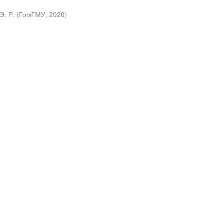
Э. Р.
(
ГомГМУ
,
2020
)