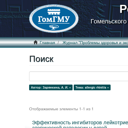
Р
Гомельского
Главная
Журнал "Проблемы здоровья и эко
Поиск
Автор: Зарянкина, А. И. ×
Тема: allergic rhinitis ×
Отображаемые элементы 1-1 из 1
Эффективность ингибиторов лейкотрие
атопической патологии у детей