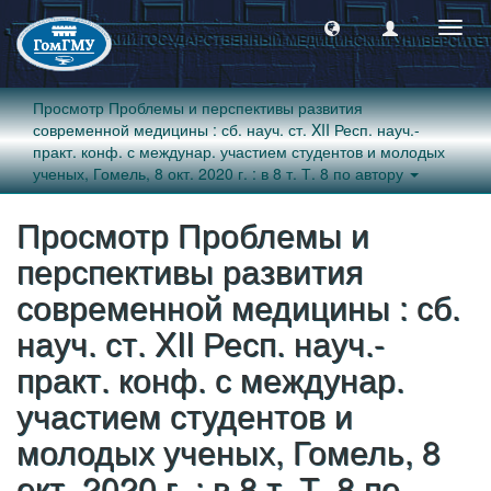
Пере
навиг
Просмотр Проблемы и перспективы развития
современной медицины : сб. науч. ст. XII Респ. науч.-
практ. конф. с междунар. участием студентов и молодых
ученых, Гомель, 8 окт. 2020 г. : в 8 т. Т. 8 по автору
Просмотр Проблемы и
перспективы развития
современной медицины : сб.
науч. ст. XII Респ. науч.-
практ. конф. с междунар.
участием студентов и
молодых ученых, Гомель, 8
окт. 2020 г. : в 8 т. Т. 8 по