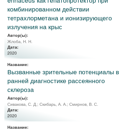
erinaceus как гепатопротектор при
комбинированном действии
тетрахлорметана и ионизирующего
излучения на крыс
Автор(ы):
Жлоба, Н. Н.
Дата:
2020
Название:
Вызванные зрительные потенциалы в
ранней диагностике рассеянного
склероза
Автор(ы):
Сивакова, С. Д.
;
Скибарь, А. А.
;
Смирнов, В. С.
Дата:
2020
Название: