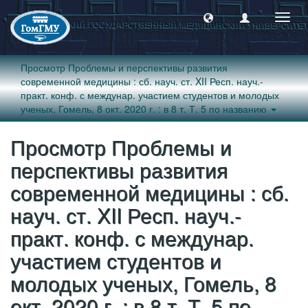
Пере
навиг
Просмотр Проблемы и перспективы развития
современной медицины : сб. науч. ст. XII Респ. науч.-
практ. конф. с междунар. участием студентов и молодых
ученых, Гомель, 8 окт. 2020 г. : в 8 т. Т. 5 по названию
Просмотр Проблемы и
перспективы развития
современной медицины : сб.
науч. ст. XII Респ. науч.-
практ. конф. с междунар.
участием студентов и
молодых ученых, Гомель, 8
окт. 2020 г. : в 8 т. Т. 5 по