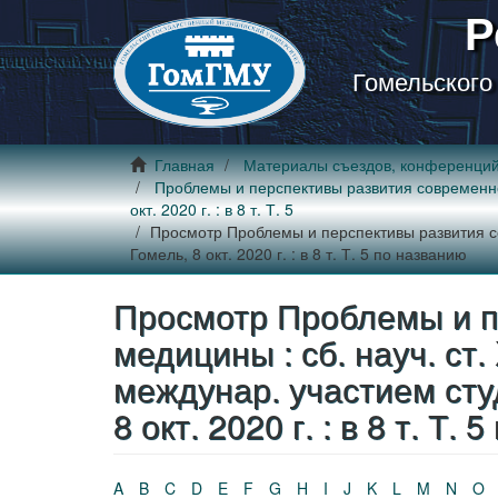
Р
Гомельского
Главная
Материалы съездов, конференци
Проблемы и перспективы развития современной 
окт. 2020 г. : в 8 т. Т. 5
Просмотр Проблемы и перспективы развития сов
Гомель, 8 окт. 2020 г. : в 8 т. Т. 5 по названию
Просмотр Проблемы и п
медицины : сб. науч. ст. 
междунар. участием сту
8 окт. 2020 г. : в 8 т. Т.
A
B
C
D
E
F
G
H
I
J
K
L
M
N
O