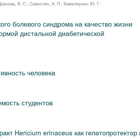
фанова, В. С.
;
Савостин, А. П.
;
Кавалерчик, Ю. Г.
ого болевого синдрома на качество жизни
ормой дистальной диабетической
тивность человека
емость студентов
акт Hericium erinaceus как гепатопротектор