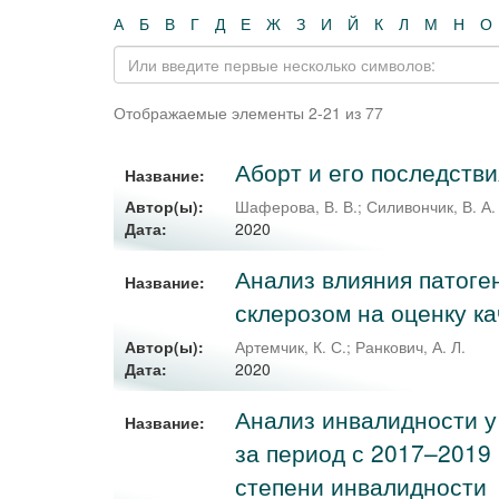
А
Б
В
Г
Д
Е
Ж
З
И
Й
К
Л
М
Н
О
Отображаемые элементы 2-21 из 77
Аборт и его последстви
Название:
Автор(ы):
Шаферова, В. В.
;
Силивончик, В. А.
2020
Дата:
Анализ влияния патоге
Название:
склерозом на оценку к
Автор(ы):
Артемчик, К. С.
;
Ранкович, А. Л.
2020
Дата:
Анализ инвалидности у
Название:
за период с 2017–2019 
степени инвалидности