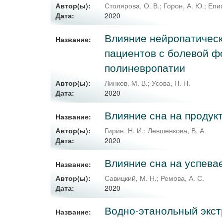
Автор(ы):
Столярова, О. В.
;
Горон, А. Ю.
;
Епи
2020
Дата:
Влияние нейропатическ
Название:
пациентов с болевой ф
полиневропатии
Автор(ы):
Линков, М. В.
;
Усова, Н. Н.
2020
Дата:
Влияние сна на продук
Название:
Автор(ы):
Гирин, Н. И.
;
Левшенкова, В. А.
2020
Дата:
Влияние сна на успева
Название:
Автор(ы):
Савицкий, М. Н.
;
Ремова, А. С.
2020
Дата:
Водно-этанольный экстр
Название: