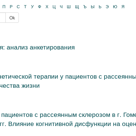
П
Р
С
Т
У
Ф
Х
Ц
Ч
Ш
Щ
Ъ
Ы
Ь
Э
Ю
Я
Ok
я: анализ анкетирования
нетической терапии у пациентов с рассеянн
ачества жизни
 пациентов с рассеянным склерозом в г. Гом
гг. Влияние когнитивной дисфункции на оце