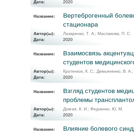
2020
Дата:
Вертеброгенный болево
Название:
стационара
Автор(ы):
Лазаренко, Т. А.
;
Маслакова, П. С.
2020
Дата:
Взаимосвязь акцентуац
Название:
студентов медицинског
Автор(ы):
Кротенкок, К. С.
;
Демьяненко, В. А.
2020
Дата:
Взгляд студентов меди
Название:
проблемы транспланто
Автор(ы):
Довгая, К. И.
;
Федченко, Ю. М.
2020
Дата:
Влияние болевого синд
Название: