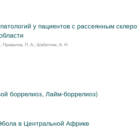
патологий у пациентов с рассеянным склер
 области
.
;
Привалов, П. А.
;
Шабетник, А. Н.
ой боррелиоз, Лайм-боррелиоз)
Эбола в Центральной Африке