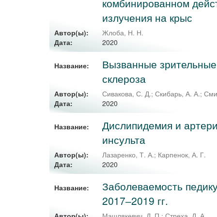
комбинированном дейс
излучения на крыс
Автор(ы):
Жлоба, Н. Н.
2020
Дата:
Вызванные зрительные 
Название:
склероза
Автор(ы):
Сивакова, С. Д.
;
Скибарь, А. А.
;
Сми
2020
Дата:
Дислипидемия и артери
Название:
инсульта
Автор(ы):
Лазаренко, Т. А.
;
Карпенок, А. Г.
2020
Дата:
Заболеваемость педику
Название:
2017‒2019 гг.
Автор(ы):
Машлякевич, Д. П.
;
Стреха, Д. А.