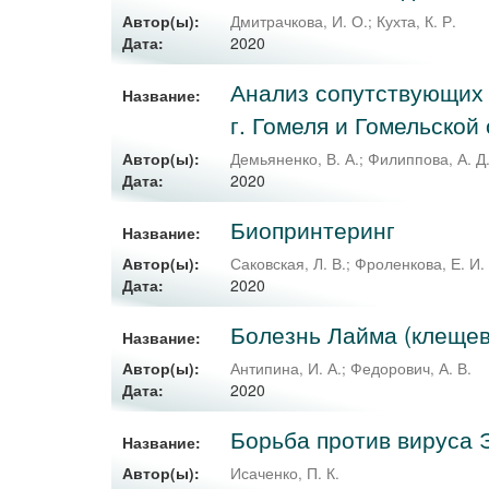
Автор(ы):
Дмитрачкова, И. О.
;
Кухта, К. Р.
2020
Дата:
Анализ сопутствующих 
Название:
г. Гомеля и Гомельской
Автор(ы):
Демьяненко, В. А.
;
Филиппова, А. Д
2020
Дата:
Биопринтеринг
Название:
Автор(ы):
Саковская, Л. В.
;
Фроленкова, Е. И.
2020
Дата:
Болезнь Лайма (клещев
Название:
Автор(ы):
Антипина, И. А.
;
Федорович, А. В.
2020
Дата:
Борьба против вируса 
Название:
Автор(ы):
Исаченко, П. К.