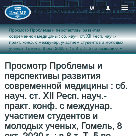
Пере
навиг
Просмотр Проблемы и перспективы развития
современной медицины : сб. науч. ст. XII Респ. науч.-
практ. конф. с междунар. участием студентов и молодых
ученых, Гомель, 8 окт. 2020 г. : в 8 т. Т. 5 по названию
Просмотр Проблемы и
перспективы развития
современной медицины : сб.
науч. ст. XII Респ. науч.-
практ. конф. с междунар.
участием студентов и
молодых ученых, Гомель, 8
окт. 2020 г. : в 8 т. Т. 5 по