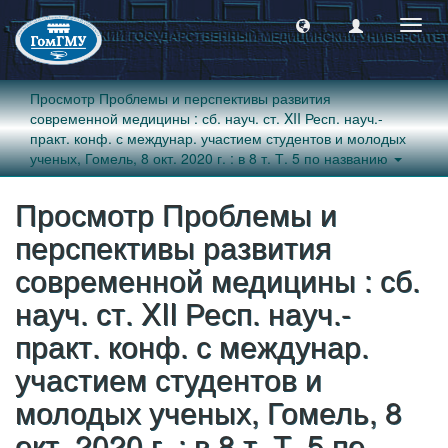
Пере
навиг
Просмотр Проблемы и перспективы развития
современной медицины : сб. науч. ст. XII Респ. науч.-
практ. конф. с междунар. участием студентов и молодых
ученых, Гомель, 8 окт. 2020 г. : в 8 т. Т. 5 по названию
Просмотр Проблемы и
перспективы развития
современной медицины : сб.
науч. ст. XII Респ. науч.-
практ. конф. с междунар.
участием студентов и
молодых ученых, Гомель, 8
окт. 2020 г. : в 8 т. Т. 5 по