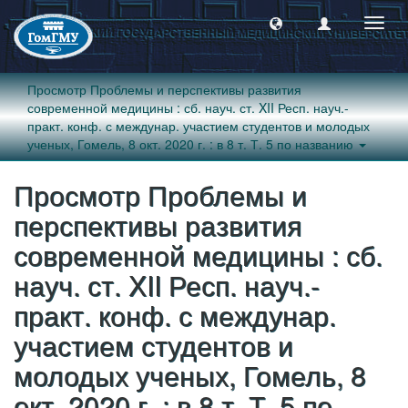
Пере
навиг
Просмотр Проблемы и перспективы развития
современной медицины : сб. науч. ст. XII Респ. науч.-
практ. конф. с междунар. участием студентов и молодых
ученых, Гомель, 8 окт. 2020 г. : в 8 т. Т. 5 по названию
Просмотр Проблемы и
перспективы развития
современной медицины : сб.
науч. ст. XII Респ. науч.-
практ. конф. с междунар.
участием студентов и
молодых ученых, Гомель, 8
окт. 2020 г. : в 8 т. Т. 5 по