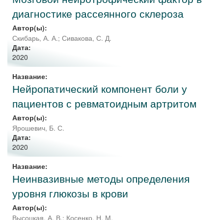
диагностике рассеянного склероза
Автор(ы):
Скибарь, А. А.
;
Сивакова, С. Д.
Дата:
2020
Название:
Нейропатический компонент боли у
пациентов с ревматоидным артритом
Автор(ы):
Ярошевич, Б. С.
Дата:
2020
Название:
Неинвазивные методы определения
уровня глюкозы в крови
Автор(ы):
Высоцкая, А. В.
;
Косенко, Н. М.