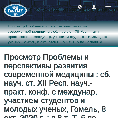
Пере
навиг
Просмотр Проблемы и перспективы развития
современной медицины : сб. науч. ст. XII Респ. науч.-
практ. конф. с междунар. участием студентов и молодых
ученых, Гомель, 8 окт. 2020 г. : в 8 т. Т. 5 по названию
Просмотр Проблемы и
перспективы развития
современной медицины : сб.
науч. ст. XII Респ. науч.-
практ. конф. с междунар.
участием студентов и
молодых ученых, Гомель, 8
окт. 2020 г. : в 8 т. Т. 5 по