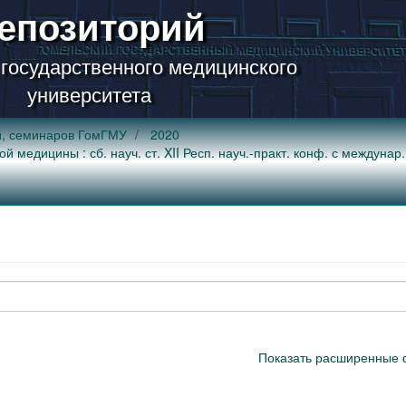
епозиторий
 государственного медицинского
университета
й, семинаров ГомГМУ
2020
медицины : сб. науч. ст. XII Респ. науч.-практ. конф. с междунар
Показать расширенные 