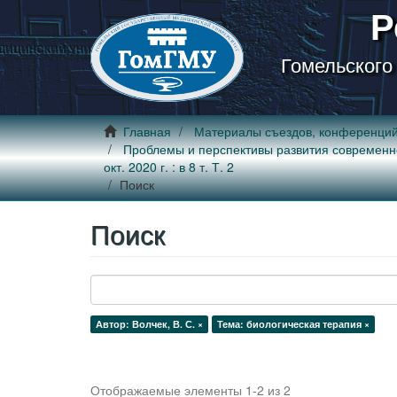
Р
Гомельского
Главная
Материалы съездов, конференци
Проблемы и перспективы развития современной 
окт. 2020 г. : в 8 т. Т. 2
Поиск
Поиск
Автор: Волчек, В. С. ×
Тема: биологическая терапия ×
Отображаемые элементы 1-2 из 2