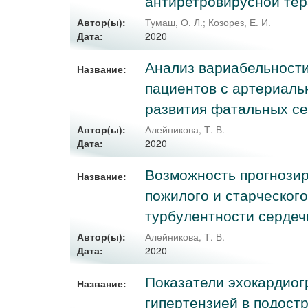
антиретровирусной те
Автор(ы):
Тумаш, О. Л.
;
Козорез, Е. И.
2020
Дата:
Анализ вариабельности
Название:
пациентов с артериал
развития фатальных се
Автор(ы):
Алейникова, Т. В.
2020
Дата:
Возможность прогнозир
Название:
пожилого и старческого
турбулентности сердеч
Автор(ы):
Алейникова, Т. В.
2020
Дата:
Показатели эхокардиог
Название:
гипертензией в подост