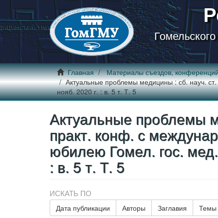
Р
Гомельского
Главная
Материалы съездов, конференци
Актуальные проблемы медицины : сб. науч. ст. 
нояб. 2020 г. : в. 5 т. Т. 5
Актуальные проблемы мед
практ. конф. с междунар
юбилею Гомел. гос. мед. 
: в. 5 т. Т. 5
ИСКАТЬ ПО
Дата публикации
Авторы
Заглавия
Темы