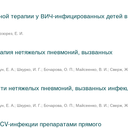
ной терапии у ВИЧ-инфицированных детей в
озорез, Е. И.
апия нетяжелых пневмоний, вызванных
ун, Е. А.
;
Шкурко, И. Г.
;
Бочарова, О. П.
;
Майсеенко, В. И.
;
Сверж, Ж
сти нетяжелых пневмоний, вызванных инфек
ун, Е. А.
;
Шкурко, И. Г.
;
Бочарова, О. П.
;
Майсеенко, В. И.
;
Сверж, Ж
HCV-инфекции препаратами прямого