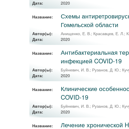
2020
Дата:
Схемы антиретровирус
Название:
Гомельской области
Автор(ы):
Анищенко, Е. В.
;
Красавцев, Е. Л.
;
К
2020
Дата:
Антибактериальная тер
Название:
инфекцией COVID-19
Автор(ы):
Буйневич, И. В.
;
Рузанов, Д. Ю.
;
Куч
2020
Дата:
Клинические особенно
Название:
COVID-19
Автор(ы):
Буйневич, И. В.
;
Рузанов, Д. Ю.
;
Куч
2020
Дата:
Лечение хронической 
Название: