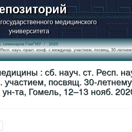
епозиторий
 государственного медицинского
университета
й, семинаров ГомГМУ
2020
Респ. науч.-практ. конф. с междунар. участием, посвящ. 30-летнем
ицины : сб. науч. ст. Респ. нау
. участием, посвящ. 30-летнему
ун-та, Гомель, 12–13 нояб. 2020