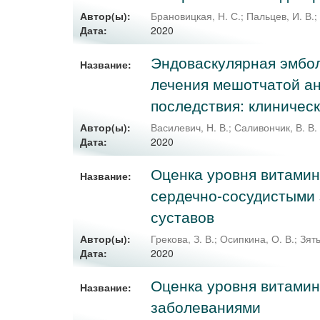
Автор(ы):
Брановицкая, Н. С.
;
Пальцев, И. В.
2020
Дата:
Эндоваскулярная эмбол
Название:
лечения мешотчатой ан
последствия: клиничес
Автор(ы):
Василевич, Н. В.
;
Саливончик, В. В.
2020
Дата:
Оценка уровня витамин
Название:
сердечно-сосудистыми
суставов
Автор(ы):
Грекова, З. В.
;
Осипкина, О. В.
;
Зять
2020
Дата:
Оценка уровня витамин
Название:
заболеваниями