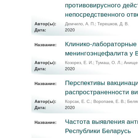
противовирусного дейс
непосредственного отв
Автор(ы):
Демчило, А. П.
;
Терешков, Д. В.
2020
Дата:
Клинико-лабораторные 
Название:
менингоэнцефалита у
Автор(ы):
Козорез, Е. И.
;
Тумаш, О. Л.
;
Анищен
2020
Дата:
Перспективы вакцинаци
Название:
распространенности ви
Автор(ы):
Корсак, Е. С.
;
Воропаев, Е. В.
;
Беляк
2020
Дата:
Частота выявления ант
Название:
Республики Беларусь