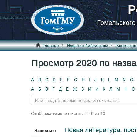
Р
Гомельского
Главная
Издания библиотеки
Бюллетен
Просмотр 2020 по назв
A
B
C
D
E
F
G
H
I
J
K
L
M
N
O
А
Б
В
Г
Д
Е
Ж
З
И
Й
К
Л
М
Н
О
Отображаемые элементы 1-10 из 10
Новая литература, пост
Название: