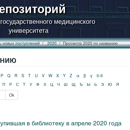
епозиторий
 государственного медицинского
университета
ь новых поступлений
2020
Просмотр 2020 по названию
анию
P
Q
R
S
T
U
V
W
X
Y
Z
α
β
γ
0-9
П
Р
С
Т
У
Ф
Х
Ц
Ч
Ш
Щ
Ъ
Ы
Ь
Э
Ю
Я
Ok
упившая в библиотеку в апреле 2020 года