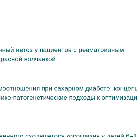
ный нетоз у пациентов с ревматоидным
красной волчанкой
моотношения при сахарном диабете: концеп
нико-патогенетические подходы к оптимизац
венного сходящегося косоглазия у детей 6–