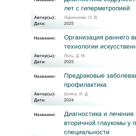
лет с гиперметропией
Автор(ы):
Ларионова, О. В.
2025
Дата:
Организация раннего в
Название:
технологии искуcствен
Автор(ы):
Лось, Д. М.
2025
Дата:
Предраковые заболеван
Название:
профилактика
Автор(ы):
Шляга, И. Д.
2024
Дата:
Диагностика и лечение
Название:
вторичной глаукомы у 
специальности