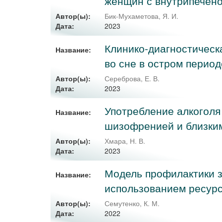
женщин с внутрипечен
Автор(ы):
Бик-Мухаметова, Я. И.
2023
Дата:
Клинико-диагностическ
Название:
во сне в остром перио
Автор(ы):
Сереброва, Е. В.
2023
Дата:
Употребление алкоголя
Название:
шизофренией и близким
Автор(ы):
Хмара, Н. В.
2023
Дата:
Модель профилактики з
Название:
использованием ресурс
Автор(ы):
Семутенко, К. М.
2022
Дата: