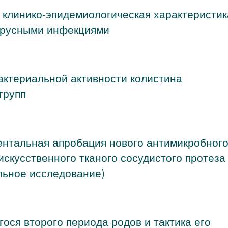
: клинико-эпидемиологическая характеристик
вирусными инфекциями
ктериальной активности колистина
групп
ентальная апробация нового антимикробног
искусственного тканого сосудистого протеза
льное исследование)
ося второго периода родов и тактика его