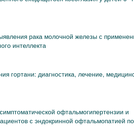
ыявления рака молочной железы с примене
ного интеллекта
ия гортани: диагностика, лечение, медицин
 симптоматической офтальмогипертензии и
пациентов с эндокринной офтальмопатией п