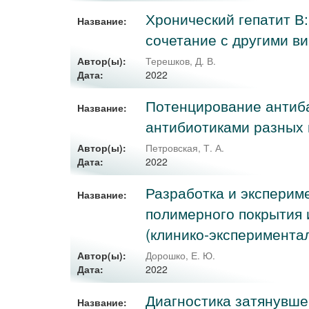
Хронический гепатит В
Название:
сочетание с другими 
Автор(ы):
Терешков, Д. В.
2022
Дата:
Потенцирование антиба
Название:
антибиотиками разных 
Автор(ы):
Петровская, Т. А.
2022
Дата:
Разработка и эксперим
Название:
полимерного покрытия 
(клинико-эксперимента
Автор(ы):
Дорошко, Е. Ю.
2022
Дата:
Диагностика затянувшег
Название: