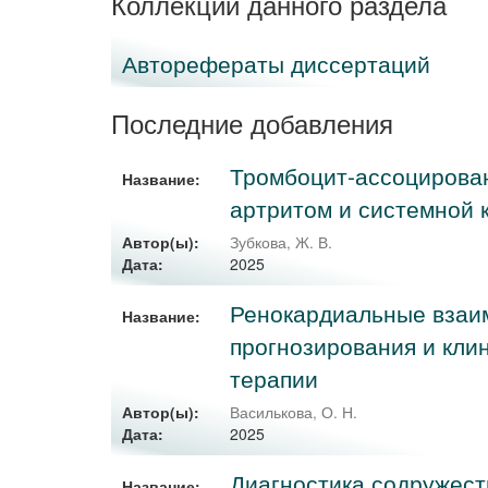
Коллекции данного раздела
Авторефераты диссертаций
Последние добавления
Тромбоцит-ассоцирован
Название:
артритом и системной 
Автор(ы):
Зубкова, Ж. В.
2025
Дата:
Ренокардиальные взаи
Название:
прогнозирования и кли
терапии
Автор(ы):
Василькова, О. Н.
2025
Дата:
Диагностика содружест
Название: