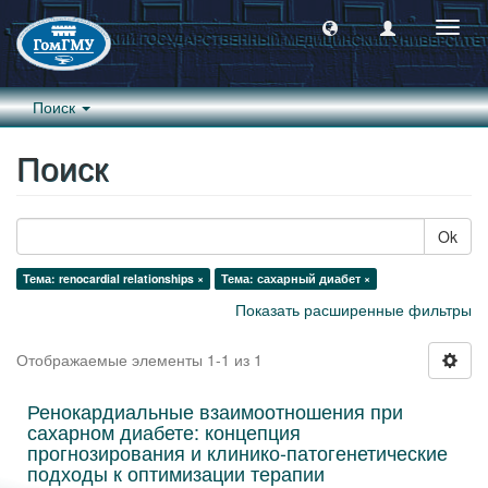
Пере
навиг
Поиск
Поиск
Ok
Тема: renocardial relationships ×
Тема: сахарный диабет ×
Показать расширенные фильтры
Отображаемые элементы 1-1 из 1
Ренокардиальные взаимоотношения при
сахарном диабете: концепция
прогнозирования и клинико-патогенетические
подходы к оптимизации терапии