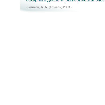
Лызиков, А. А.
(
Гомель
,
2001
)