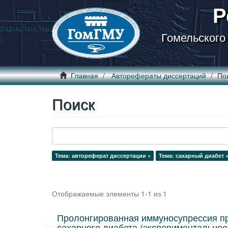
Р
Гомельского
Главная
Авторефераты диссертаций
По
Поиск
Тема: автореферат диссертации ×
Тема: сахарный диабет 
Отображаемые элементы 1-1 из 1
Пролонгированная иммуносупрессия пр
сахарного диабета (экспериментальное