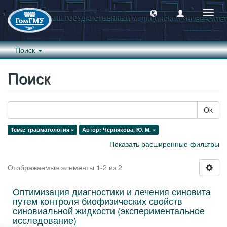
Пере
навиг
Поиск
Поиск
Ok
Тема: травматология ×
Автор: Чернякова, Ю. М. ×
Показать расширенные фильтры
Отображаемые элементы 1-2 из 2
Оптимизация диагностики и лечения синовита
путем контроля биофизических свойств
синовиальной жидкости (экспериментальное
исследование)