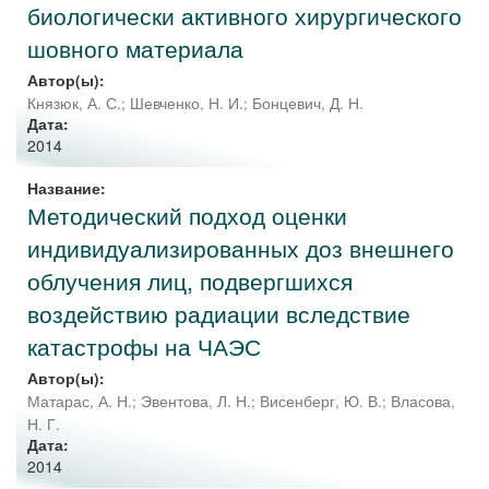
биологически активного хирургического
шовного материала
Автор(ы):
Князюк, А. С.
;
Шевченко, Н. И.
;
Бонцевич, Д. Н.
Дата:
2014
Название:
Методический подход оценки
индивидуализированных доз внешнего
облучения лиц, подвергшихся
воздействию радиации вследствие
катастрофы на ЧАЭС
Автор(ы):
Матарас, А. Н.
;
Эвентова, Л. Н.
;
Висенберг, Ю. В.
;
Власова,
Н. Г.
Дата:
2014