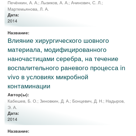
Печёнкин, А. А.
;
Лызиков, А. А.
;
Ачинович, С. Л.
;
Мартемьянова, Л. А.
Дата:
2014
Название:
Влияние хирургического шовного
материала, модифицированного
наночастицами серебра, на течение
воспалительного раневого процесса in
vivo в условиях микробной
контаминации
Автор(ы):
Кабешев, Б. О.
;
Зиновкин, Д. А.
;
Бонцевич, Д. Н.
;
Надыров,
Э. А.
Дата:
2014
Название: