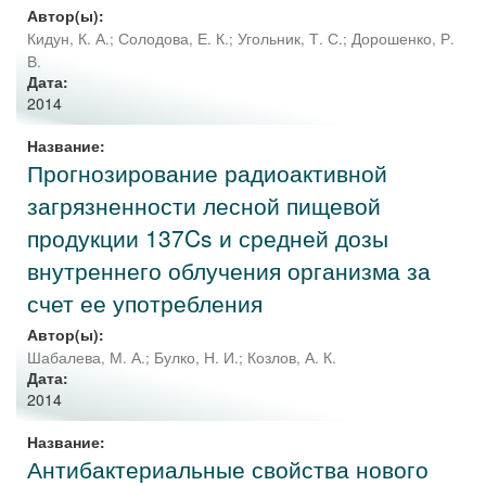
Автор(ы):
Кидун, К. А.
;
Солодова, Е. К.
;
Угольник, Т. С.
;
Дорошенко, Р.
В.
Дата:
2014
Название:
Прогнозирование радиоактивной
загрязненности лесной пищевой
продукции 137Cs и средней дозы
внутреннего облучения организма за
счет ее употребления
Автор(ы):
Шабалева, М. А.
;
Булко, Н. И.
;
Козлов, А. К.
Дата:
2014
Название:
Антибактериальные свойства нового