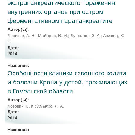
экстрапанкреатического поражения
внутренних органов при остром
ферментативном парапанкреатите
Автор(ы):
Лызиков, А. Н.
;
Майоров, В. М.
;
Дундаров, З. А.
;
Авижец, Ю.
Н.
Дата:
2014
Название:
Особенности клиники язвенного колита
и болезни Крона у детей, проживающих
в Гомельской области
Автор(ы):
Лозовик, С. К.
;
Хмылко, Л. А.
Дата:
2014
Название: