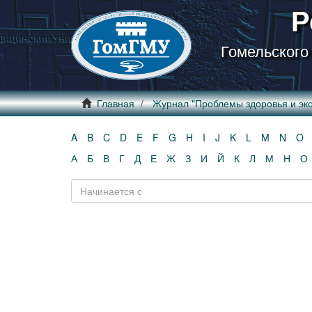
Р
Гомельского
Главная
Журнал "Проблемы здоровья и эко
A
B
C
D
E
F
G
H
I
J
K
L
M
N
O
А
Б
В
Г
Д
Е
Ж
З
И
Й
К
Л
М
Н
О