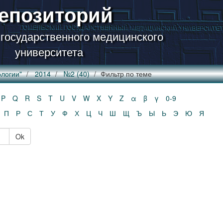
епозиторий
 государственного медицинского
университета
логии"
2014
№2 (40)
Фильтр по теме
P
Q
R
S
T
U
V
W
X
Y
Z
α
β
γ
0-9
П
Р
С
Т
У
Ф
Х
Ц
Ч
Ш
Щ
Ъ
Ы
Ь
Э
Ю
Я
Ok