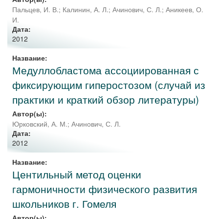
Пальцев, И. В.
;
Калинин, А. Л.
;
Ачинович, С. Л.
;
Аникеев, О.
И.
Дата:
2012
Название:
Медуллобластома ассоциированная с
фиксирующим гиперостозом (случай из
практики и краткий обзор литературы)
Автор(ы):
Юрковский, А. М.
;
Ачинович, С. Л.
Дата:
2012
Название:
Центильный метод оценки
гармоничности физического развития
школьников г. Гомеля
Автор(ы):