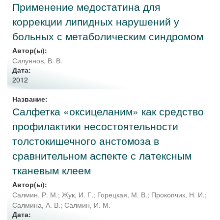
Применение медостатина для
коррекции липидных нарушений у
больных с метаболическим синдромом
Автор(ы):
Силуянов, В. В.
Дата:
2012
Название:
Салфетка «оксицеланим» как средство
профилактики несостоятельности
толстокишечного анстомоза в
сравнительном аспекте с латексным
тканевым клеем
Автор(ы):
Салмин, Р. М.
;
Жук, И. Г.
;
Горецкая, М. В.
;
Прокопчик, Н. И.
;
Салмина, А. В.
;
Салмин, И. М.
Дата: