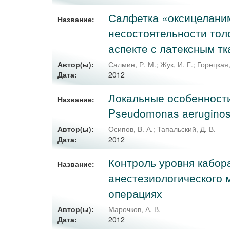
Салфетка «оксицеланим
Название:
несостоятельности тол
аспекте с латексным т
Автор(ы):
Салмин, Р. М.
;
Жук, И. Г.
;
Горецкая,
2012
Дата:
Локальные особенност
Название:
Pseudomonas aerugino
Автор(ы):
Осипов, В. А.
;
Тапальский, Д. В.
2012
Дата:
Контроль уровня кабор
Название:
анестезиологического 
операциях
Автор(ы):
Марочков, А. В.
2012
Дата: