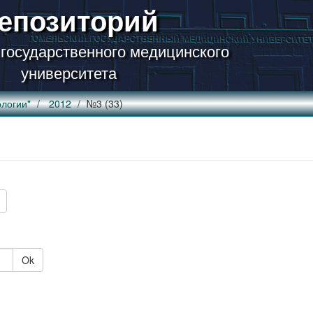
епозиторий
 государственного медицинского
университета
логии"
2012
№3 (33)
Ok