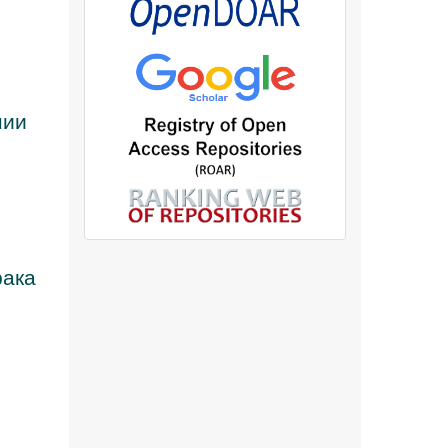
нии
рака