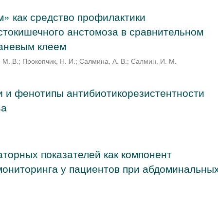
» как средство профилактики
стокишечного анстомоза в сравнительном
каневым клеем
 М. В.
;
Прокопчик, Н. И.
;
Салмина, А. В.
;
Салмин, И. М.
и и фенотипы антибиотикорезистентности
sa
аторных показателей как компонент
мониторинга у пациентов при абдоминальны