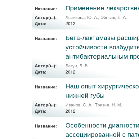
Применение лекарстве
Название:
Автор(ы):
Лызикова, Ю. А.
;
Эйныш, Е. А.
2012
Дата:
Бета-лактамазы расшир
Название:
устойчивости возбудит
антибактериальным пр
Автор(ы):
Лагун, Л. В.
2012
Дата:
Наш опыт хирургическо
Название:
нижней губы
Автор(ы):
Иванов, С. А.
;
Тризна, Н. М.
2012
Дата:
Особенности диагности
Название:
ассоциированной с па