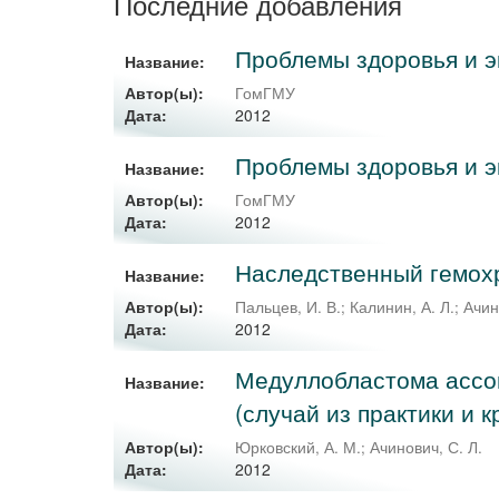
Последние добавления
Проблемы здоровья и эко
Название:
Автор(ы):
ГомГМУ
2012
Дата:
Проблемы здоровья и эк
Название:
Автор(ы):
ГомГМУ
2012
Дата:
Наследственный гемохр
Название:
Автор(ы):
Пальцев, И. В.
;
Калинин, А. Л.
;
Ачин
2012
Дата:
Медуллобластома ассо
Название:
(случай из практики и 
Автор(ы):
Юрковский, А. М.
;
Ачинович, С. Л.
2012
Дата: