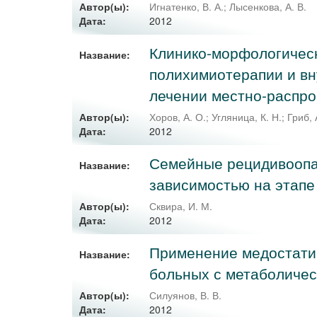
Автор(ы):
Игнатенко, В. А.
;
Лысенкова, А. В.
2012
Дата:
Клинико-морфологичес
Название:
полихимиотерапии и вн
лечении местно-распро
Автор(ы):
Хоров, А. О.
;
Угляница, К. Н.
;
Гриб, 
2012
Дата:
Семейные рецидивоопас
Название:
зависимостью на этапе
Автор(ы):
Сквира, И. М.
2012
Дата:
Применение медостати
Название:
больных с метаболиче
Автор(ы):
Силуянов, В. В.
2012
Дата: