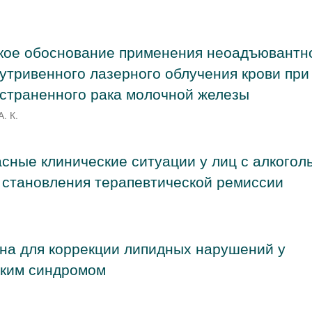
кое обоснование применения неоадъювантн
утривенного лазерного облучения крови при
страненного рака молочной железы
А. К.
ные клинические ситуации у лиц с алкогол
 становления терапевтической ремиссии
на для коррекции липидных нарушений у
ским синдромом