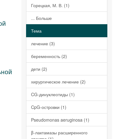
Горецкая, М. В. (1)
... Больше
ой
Тема
лечение (3)
беременность (2)
дети (2)
ьной
хирургическое лечение (2)
CG-динуклеотиды (1)
CpG-островки (1)
Pseudomonas aeruginosa (1)
β-лактамазы расширенного
спектра (1)