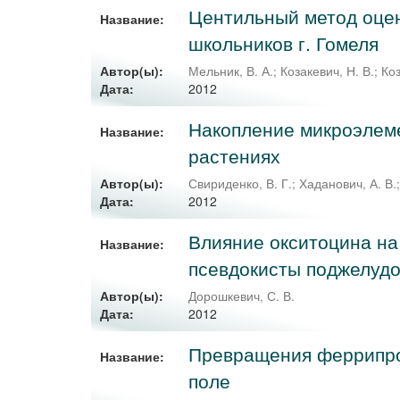
Центильный метод оцен
Название:
школьников г. Гомеля
Автор(ы):
Мельник, В. А.
;
Козакевич, Н. В.
;
Коз
2012
Дата:
Накопление микроэлеме
Название:
растениях
Автор(ы):
Свириденко, В. Г.
;
Хаданович, А. В.
2012
Дата:
Влияние окситоцина на
Название:
псевдокисты поджелуд
Автор(ы):
Дорошкевич, С. В.
2012
Дата:
Превращения феррипро
Название:
поле