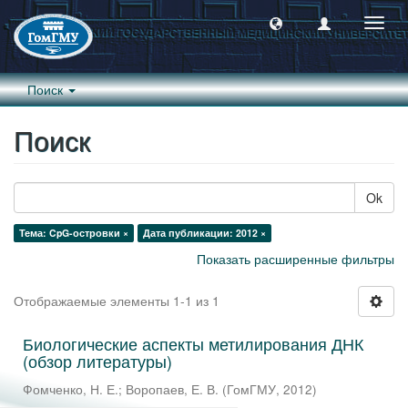
Пере
навиг
Поиск
Поиск
Ok
Тема: CpG-островки ×
Дата публикации: 2012 ×
Показать расширенные фильтры
Отображаемые элементы 1-1 из 1
Биологические аспекты метилирования ДНК
(обзор литературы)
Фомченко, Н. Е.
;
Воропаев, Е. В.
(
ГомГМУ
,
2012
)