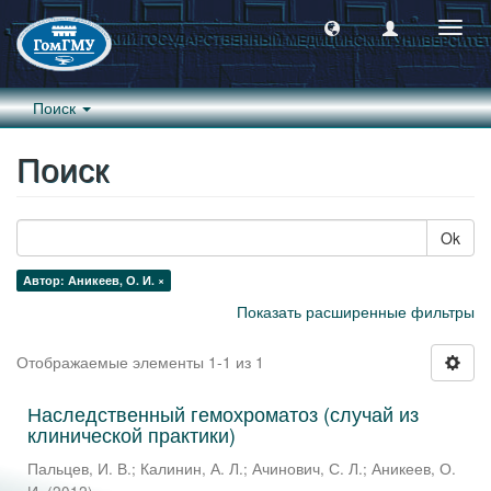
Пере
навиг
Поиск
Поиск
Ok
Автор: Аникеев, О. И. ×
Показать расширенные фильтры
Отображаемые элементы 1-1 из 1
Наследственный гемохроматоз (случай из
клинической практики)
Пальцев, И. В.
;
Калинин, А. Л.
;
Ачинович, С. Л.
;
Аникеев, О.