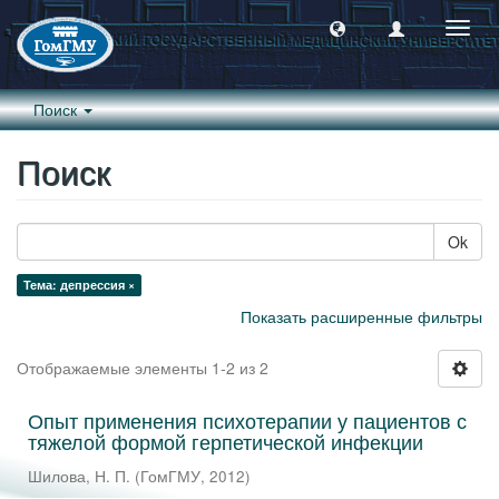
Пере
навиг
Поиск
Поиск
Ok
Тема: депрессия ×
Показать расширенные фильтры
Отображаемые элементы 1-2 из 2
Опыт применения психотерапии у пациентов с
тяжелой формой герпетической инфекции
Шилова, Н. П.
(
ГомГМУ
,
2012
)