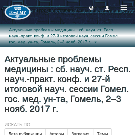
Пере
навиг
Актуальные проблемы медицины : сб. науч. ст. Респ.
науч.-практ. конф. и 27-й итоговой науч. сессии Гомел.
гос. мед. ун-та, Гомель, 2–3 нояб. 2017 г.
Актуальные проблемы
медицины : сб. науч. ст. Респ.
науч.-практ. конф. и 27-й
итоговой науч. сессии Гомел.
гос. мед. ун-та, Гомель, 2–3
нояб. 2017 г.
ИСКАТЬ ПО
Дата публикации
Авторы
Заглавия
Темы