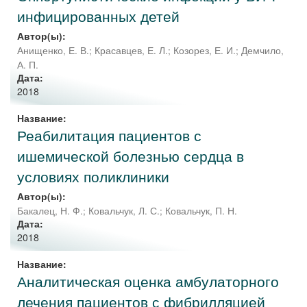
инфицированных детей
Автор(ы):
Анищенко, Е. В.
;
Красавцев, Е. Л.
;
Козорез, Е. И.
;
Демчило,
А. П.
Дата:
2018
Название:
Реабилитация пациентов с
ишемической болезнью сердца в
условиях поликлиники
Автор(ы):
Бакалец, Н. Ф.
;
Ковальчук, Л. С.
;
Ковальчук, П. Н.
Дата:
2018
Название:
Аналитическая оценка амбулаторного
лечения пациентов с фибрилляцией