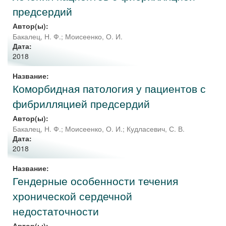
предсердий
Автор(ы):
Бакалец, Н. Ф.
;
Моисеенко, О. И.
Дата:
2018
Название:
Коморбидная патология у пациентов с
фибрилляцией предсердий
Автор(ы):
Бакалец, Н. Ф.
;
Моисеенко, О. И.
;
Кудласевич, С. В.
Дата:
2018
Название:
Гендерные особенности течения
хронической сердечной
недостаточности
Автор(ы):