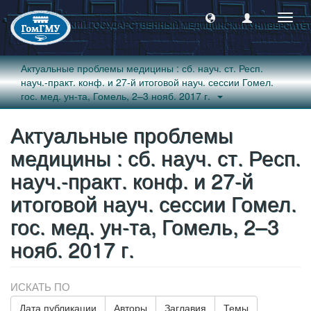
Пере
навиг
Актуальные проблемы медицины : сб. науч. ст. Респ.
науч.-практ. конф. и 27-й итоговой науч. сессии Гомел.
гос. мед. ун-та, Гомель, 2–3 нояб. 2017 г.
Актуальные проблемы
медицины : сб. науч. ст. Респ.
науч.-практ. конф. и 27-й
итоговой науч. сессии Гомел.
гос. мед. ун-та, Гомель, 2–3
нояб. 2017 г.
ИСКАТЬ ПО
Дата публикации
Авторы
Заглавия
Темы