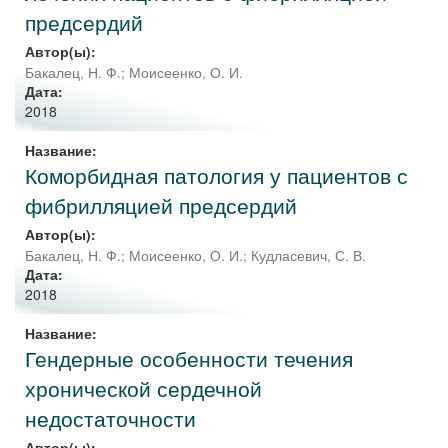
предсердий
Автор(ы):
Бакалец, Н. Ф.
;
Моисеенко, О. И.
Дата:
2018
Название:
Коморбидная патология у пациентов с
фибрилляцией предсердий
Автор(ы):
Бакалец, Н. Ф.
;
Моисеенко, О. И.
;
Кудласевич, С. В.
Дата:
2018
Название:
Гендерные особенности течения
хронической сердечной
недостаточности
Автор(ы):