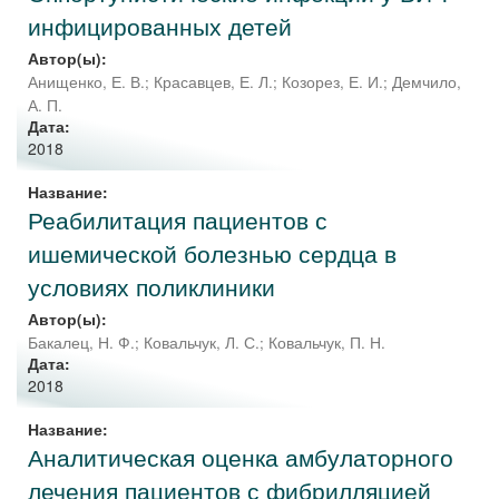
инфицированных детей
Автор(ы):
Анищенко, Е. В.
;
Красавцев, Е. Л.
;
Козорез, Е. И.
;
Демчило,
А. П.
Дата:
2018
Название:
Реабилитация пациентов с
ишемической болезнью сердца в
условиях поликлиники
Автор(ы):
Бакалец, Н. Ф.
;
Ковальчук, Л. С.
;
Ковальчук, П. Н.
Дата:
2018
Название:
Аналитическая оценка амбулаторного
лечения пациентов с фибрилляцией