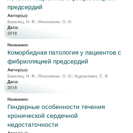
предсердий
Автор(ы):
Бакалец, Н. Ф.
;
Моисеенко, О. И.
Дата:
2018
Название:
Коморбидная патология у пациентов с
фибрилляцией предсердий
Автор(ы):
Бакалец, Н. Ф.
;
Моисеенко, О. И.
;
Кудласевич, С. В.
Дата:
2018
Название:
Гендерные особенности течения
хронической сердечной
недостаточности
Автор(ы):