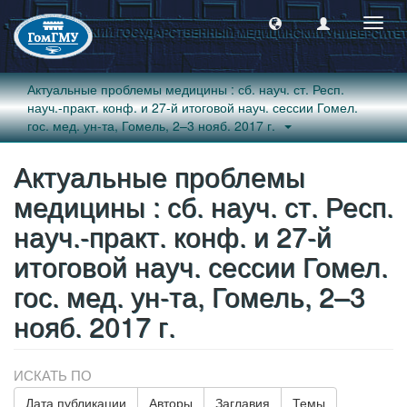
Пере
навиг
Актуальные проблемы медицины : сб. науч. ст. Респ.
науч.-практ. конф. и 27-й итоговой науч. сессии Гомел.
гос. мед. ун-та, Гомель, 2–3 нояб. 2017 г.
Актуальные проблемы
медицины : сб. науч. ст. Респ.
науч.-практ. конф. и 27-й
итоговой науч. сессии Гомел.
гос. мед. ун-та, Гомель, 2–3
нояб. 2017 г.
ИСКАТЬ ПО
Дата публикации
Авторы
Заглавия
Темы