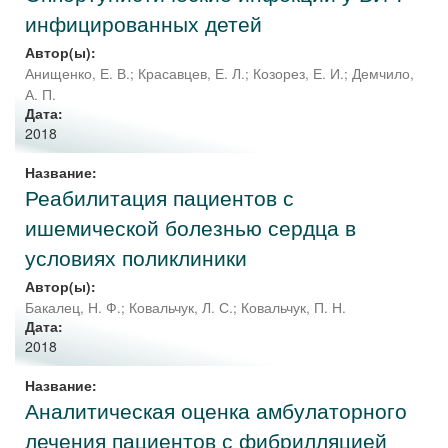
инфицированных детей
Автор(ы):
Анищенко, Е. В.
;
Красавцев, Е. Л.
;
Козорез, Е. И.
;
Демчило,
А. П.
Дата:
2018
Название:
Реабилитация пациентов с
ишемической болезнью сердца в
условиях поликлиники
Автор(ы):
Бакалец, Н. Ф.
;
Ковальчук, Л. С.
;
Ковальчук, П. Н.
Дата:
2018
Название:
Аналитическая оценка амбулаторного
лечения пациентов с фибрилляцией