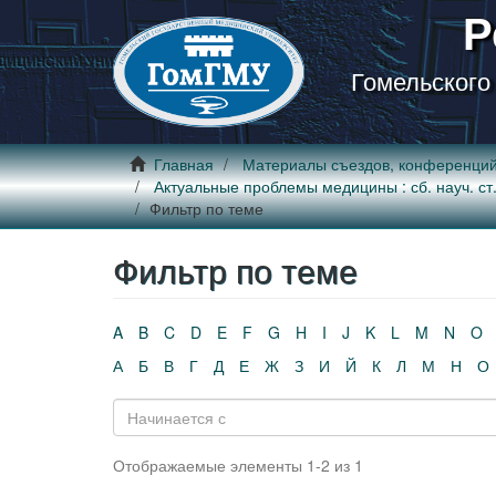
Р
Гомельского
Главная
Материалы съездов, конференци
Актуальные проблемы медицины : сб. науч. ст. 
Фильтр по теме
Фильтр по теме
A
B
C
D
E
F
G
H
I
J
K
L
M
N
O
А
Б
В
Г
Д
Е
Ж
З
И
Й
К
Л
М
Н
О
Отображаемые элементы 1-2 из 1