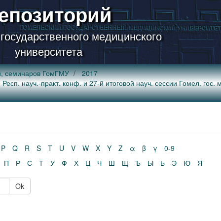
епозиторий
 государственного медицинского
университета
й, семинаров ГомГМУ
2017
Респ. науч.-практ. конф. и 27-й итоговой науч. сессии Гомел. гос. м
P
Q
R
S
T
U
V
W
X
Y
Z
α
β
γ
0-9
П
Р
С
Т
У
Ф
Х
Ц
Ч
Ш
Щ
Ъ
Ы
Ь
Э
Ю
Я
Ok