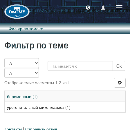
Пере
навиг
Фильтр по теме
Фильтр по теме
Ok
Отображаемые элементы 1-2 из 1
беременные (1)
урогенитальный микоплазмоз (1)
Контакты
|
Отправить отзыв