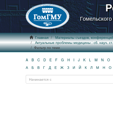
Р
Гомельского
Главная
Материалы съездов, конференци
Актуальные проблемы медицины : сб. науч. ст. 
Фильтр по теме
A
B
C
D
E
F
G
H
I
J
K
L
M
N
O
А
Б
В
Г
Д
Е
Ж
З
И
Й
К
Л
М
Н
О