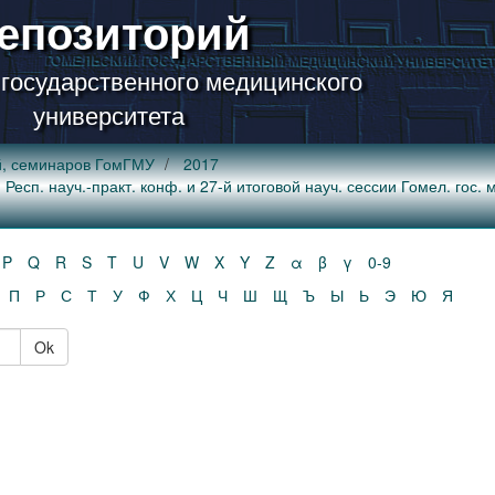
епозиторий
 государственного медицинского
университета
й, семинаров ГомГМУ
2017
Респ. науч.-практ. конф. и 27-й итоговой науч. сессии Гомел. гос. м
P
Q
R
S
T
U
V
W
X
Y
Z
α
β
γ
0-9
П
Р
С
Т
У
Ф
Х
Ц
Ч
Ш
Щ
Ъ
Ы
Ь
Э
Ю
Я
Ok