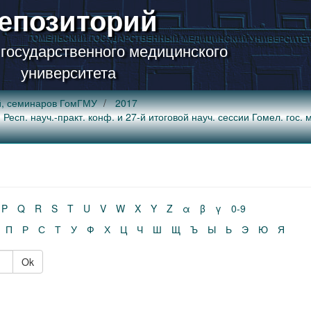
епозиторий
 государственного медицинского
университета
й, семинаров ГомГМУ
2017
Респ. науч.-практ. конф. и 27-й итоговой науч. сессии Гомел. гос. м
P
Q
R
S
T
U
V
W
X
Y
Z
α
β
γ
0-9
П
Р
С
Т
У
Ф
Х
Ц
Ч
Ш
Щ
Ъ
Ы
Ь
Э
Ю
Я
Ok