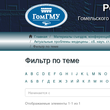
Р
Гомельского
Главная
Материалы съездов, конференци
Актуальные проблемы медицины : сб. науч. ст. 
Фильтр по теме
Фильтр по теме
A
B
C
D
E
F
G
H
I
J
K
L
M
N
O
А
Б
В
Г
Д
Е
Ж
З
И
Й
К
Л
М
Н
О
Отображаемые элементы 1-1 из 1