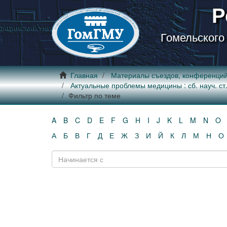
Р
Гомельского
Главная
Материалы съездов, конференци
Актуальные проблемы медицины : сб. науч. ст. 
Фильтр по теме
A
B
C
D
E
F
G
H
I
J
K
L
M
N
O
А
Б
В
Г
Д
Е
Ж
З
И
Й
К
Л
М
Н
О