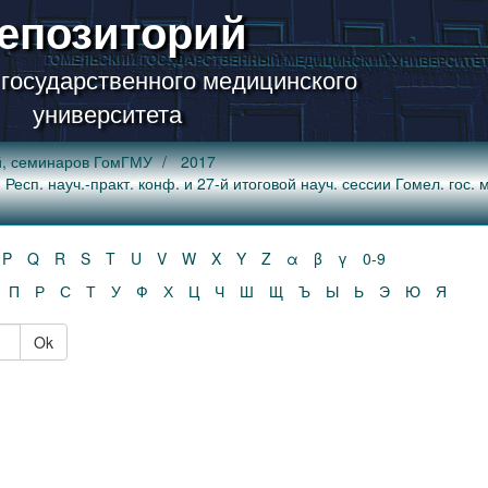
епозиторий
 государственного медицинского
университета
й, семинаров ГомГМУ
2017
Респ. науч.-практ. конф. и 27-й итоговой науч. сессии Гомел. гос. м
P
Q
R
S
T
U
V
W
X
Y
Z
α
β
γ
0-9
П
Р
С
Т
У
Ф
Х
Ц
Ч
Ш
Щ
Ъ
Ы
Ь
Э
Ю
Я
Ok