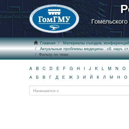
Р
Гомельского
Главная
Материалы съездов, конференци
Актуальные проблемы медицины : сб. науч. ст. 
Фильтр по теме
A
B
C
D
E
F
G
H
I
J
K
L
M
N
O
А
Б
В
Г
Д
Е
Ж
З
И
Й
К
Л
М
Н
О