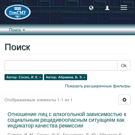
Пере
навиг
Поиск
Поиск
Ok
Автор: Сосин, И. К. ×
Автор: Абрамов, Б. Э. ×
Показать расширенные фильтры
Отображаемые элементы 1-1 из 1
Отношение лиц с алкогольной зависимостью к
социальным рецидивоопасным ситуациям как
индикатор качества ремиссии
Сквира, И. М.
;
Сосин, И. К.
;
Гончарова, Е. Ю.
;
Абрамов, Б.