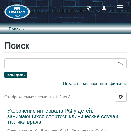
Пере
навиг
Поиск
Поиск
Ok
Тема: дети ×
Показать расширенные фильтры
Отображаемые элементы 1-2 из 2
Укорочение интервала PQ у детей,
занимающихся спортом: клинические случаи,
тактика врача
Скуратова, Н. А.
;
Беляева, Л. М.
;
Зимелихин, О. А.
;