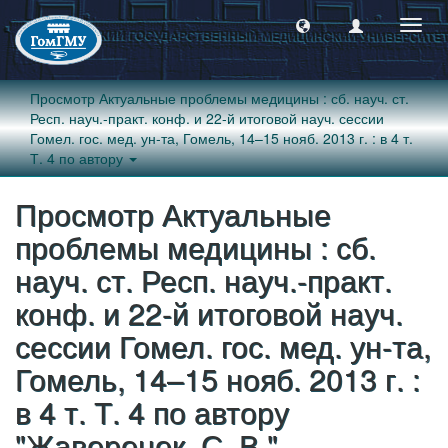
Пере
навиг
Просмотр Актуальные проблемы медицины : сб. науч. ст.
Респ. науч.-практ. конф. и 22-й итоговой науч. сессии
Гомел. гос. мед. ун-та, Гомель, 14–15 нояб. 2013 г. : в 4 т.
Т. 4 по автору
Просмотр Актуальные
проблемы медицины : сб.
науч. ст. Респ. науч.-практ.
конф. и 22-й итоговой науч.
сессии Гомел. гос. мед. ун-та,
Гомель, 14–15 нояб. 2013 г. :
в 4 т. Т. 4 по автору
"Жаворонок, С. В."