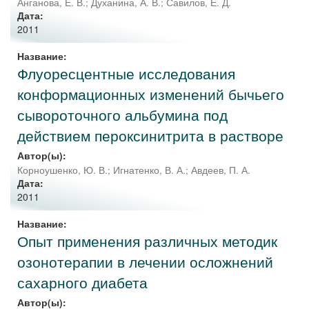
Анганова, Е. В.
;
Духанина, А. В.
;
Савилов, Е. Д.
Дата:
2011
Название:
Флуоресцентные исследования
конформационных изменений бычьего
сывороточного альбумина под
действием пероксинитрита в растворе
Автор(ы):
Корноушенко, Ю. В.
;
Игнатенко, В. А.
;
Авдеев, П. А.
Дата:
2011
Название:
Опыт применения различных методик
озонотерапии в лечении осложнений
сахарного диабета
Автор(ы):