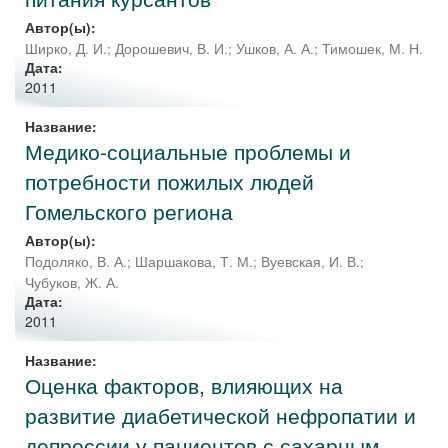
Автор(ы):
Ширко, Д. И.
;
Дорошевич, В. И.
;
Ушков, А. А.
;
Тимошек, М. Н.
Дата:
2011
Название:
Медико-социальные проблемы и
потребности пожилых людей
Гомельского региона
Автор(ы):
Подоляко, В. А.
;
Шаршакова, Т. М.
;
Вуевская, И. В.
;
Чубуков, Ж. А.
Дата:
2011
Название:
Оценка факторов, влияющих на
развитие диабетической нефропатии и
депрессии у пациентов с сахарным