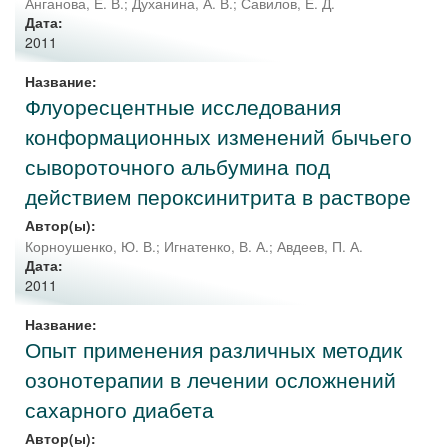
Анганова, Е. В.
;
Духанина, А. В.
;
Савилов, Е. Д.
Дата:
2011
Название:
Флуоресцентные исследования
конформационных изменений бычьего
сывороточного альбумина под
действием пероксинитрита в растворе
Автор(ы):
Корноушенко, Ю. В.
;
Игнатенко, В. А.
;
Авдеев, П. А.
Дата:
2011
Название:
Опыт применения различных методик
озонотерапии в лечении осложнений
сахарного диабета
Автор(ы):