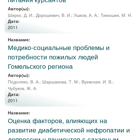
Автор(ы):
Ширко, Д. И.
;
Дорошевич, В. И.
;
Ушков, А. А.
;
Тимошек, М. Н.
Дата:
2011
Название:
Медико-социальные проблемы и
потребности пожилых людей
Гомельского региона
Автор(ы):
Подоляко, В. А.
;
Шаршакова, Т. М.
;
Вуевская, И. В.
;
Чубуков, Ж. А.
Дата:
2011
Название:
Оценка факторов, влияющих на
развитие диабетической нефропатии и
депрессии у пациентов с сахарным