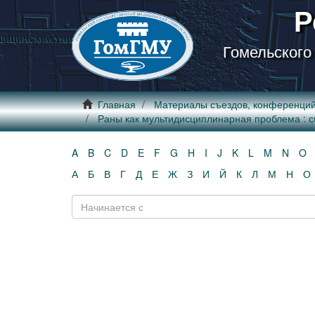
Р
Гомельского
Главная
Материалы съездов, конференци
Раны как мультидисциплинарная проблема : сб. н
A
B
C
D
E
F
G
H
I
J
K
L
M
N
O
А
Б
В
Г
Д
Е
Ж
З
И
Й
К
Л
М
Н
О