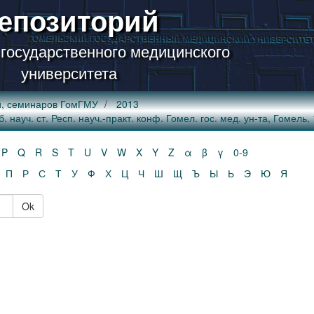
епозиторий
 государственного медицинского
университета
й, семинаров ГомГМУ
2013
ауч. ст. Респ. науч.-практ. конф. Гомел. гос. мед. ун-та, Гомель, 1
P
Q
R
S
T
U
V
W
X
Y
Z
α
β
γ
0-9
П
Р
С
Т
У
Ф
Х
Ц
Ч
Ш
Щ
Ъ
Ы
Ь
Э
Ю
Я
Ok