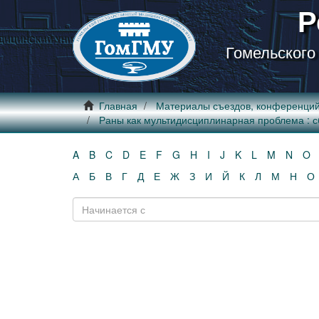
Р
Гомельского
Главная
Материалы съездов, конференци
Раны как мультидисциплинарная проблема : сб. н
A
B
C
D
E
F
G
H
I
J
K
L
M
N
O
А
Б
В
Г
Д
Е
Ж
З
И
Й
К
Л
М
Н
О