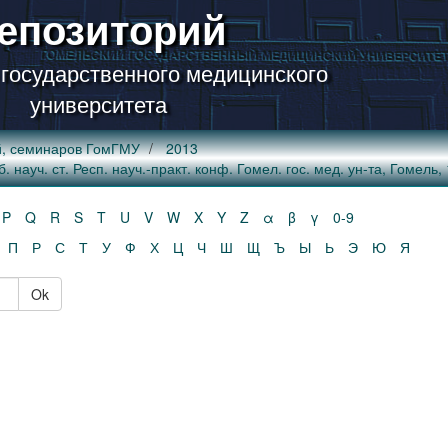
епозиторий
 государственного медицинского
университета
й, семинаров ГомГМУ
2013
ауч. ст. Респ. науч.-практ. конф. Гомел. гос. мед. ун-та, Гомель, 1
P
Q
R
S
T
U
V
W
X
Y
Z
α
β
γ
0-9
П
Р
С
Т
У
Ф
Х
Ц
Ч
Ш
Щ
Ъ
Ы
Ь
Э
Ю
Я
Ok