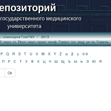
епозиторий
 государственного медицинского
университета
й, семинаров ГомГМУ
2013
ауч. ст. Респ. науч.-практ. конф. Гомел. гос. мед. ун-та, Гомель, 1
P
Q
R
S
T
U
V
W
X
Y
Z
α
β
γ
0-9
П
Р
С
Т
У
Ф
Х
Ц
Ч
Ш
Щ
Ъ
Ы
Ь
Э
Ю
Я
Ok