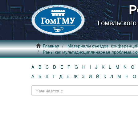
Р
Гомельского
Главная
Материалы съездов, конференци
Раны как мультидисциплинарная проблема : сб. н
A
B
C
D
E
F
G
H
I
J
K
L
M
N
O
А
Б
В
Г
Д
Е
Ж
З
И
Й
К
Л
М
Н
О