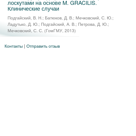
лоскутами на основе M. GRACILIS.
Клинические случаи
Подгайский, В. Н.
;
Батюков, Д. В.
;
Мечковский, С. Ю.
;
Ладутько, Д. Ю.
;
Подгайский, А. В.
;
Петрова, Д. Ю.
;
Мечковский, С. С.
(
ГомГМУ
,
2013
)
Контакты
|
Отправить отзыв