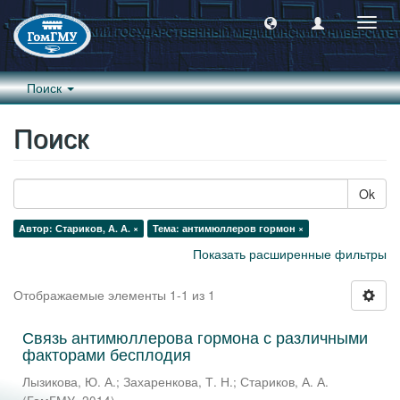
Пере
навиг
Поиск
Поиск
Ok
Автор: Стариков, А. А. ×
Тема: антимюллеров гормон ×
Показать расширенные фильтры
Отображаемые элементы 1-1 из 1
Связь антимюллерова гормона с различными
факторами бесплодия
Лызикова, Ю. А.
;
Захаренкова, Т. Н.
;
Стариков, А. А.