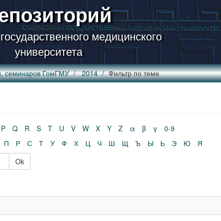
епозиторий
 государственного медицинского
университета
й, семинаров ГомГМУ
2014
Фильтр по теме
P
Q
R
S
T
U
V
W
X
Y
Z
α
β
γ
0-9
П
Р
С
Т
У
Ф
Х
Ц
Ч
Ш
Щ
Ъ
Ы
Ь
Э
Ю
Я
Ok