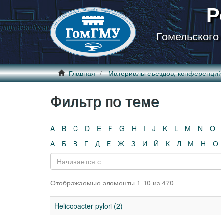
Р
Гомельского
Главная
Материалы съездов, конференци
Фильтр по теме
A
B
C
D
E
F
G
H
I
J
K
L
M
N
O
А
Б
В
Г
Д
Е
Ж
З
И
Й
К
Л
М
Н
О
Отображаемые элементы 1-10 из 470
Helicobacter pylori (2)