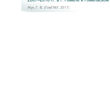
Жук, Г. В.
(
ГомГМУ
,
2017
)