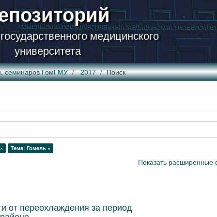
епозиторий
 государственного медицинского
университета
й, семинаров ГомГМУ
2017
Поиск
 ×
Тема: Гомель ×
Показать расширенные 
ти от переохлаждения за период
 районе