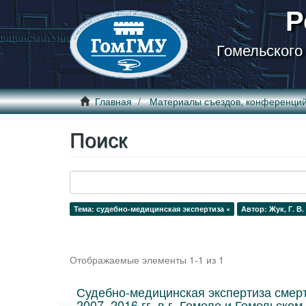
Р
Гомельского
Главная
Материалы съездов, конференци
Поиск
Тема: судебно-медицинская экспертиза ×
Автор: Жук, Г. В.
Отображаемые элементы 1-1 из 1
Судебно-медицинская экспертиза смер
2007–2016 гг. в г. Гомеле и Гомельском